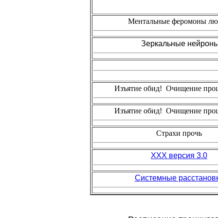
Ментальные феромоны лю
Зеркальные нейрон
Изъятие обид! Очищение про
Изъятие обид! Очищение про
Страхи прочь
ХХХ версия 3.0
Системные расстанов