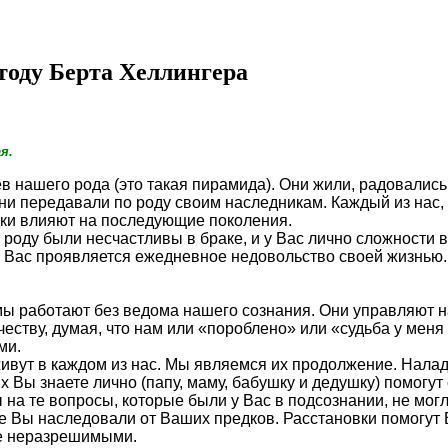
тоду Берта Хеллингера
я.
в нашего рода (это такая пирамида). Они жили, радовались
 они передавали по роду своим наследникам. Каждый из нас
ки влияют на последующие поколения.
оду были несчастливы в браке, и у Вас лично сложности
 Вас проявляется ежедневное недовольство своей жизнью. В
ы работают без ведома нашего сознания. Они управляют на
еству, думая, что нам или «пороблено» или «судьба у меня 
ми.
 живут в каждом из нас. Мы являемся их продолжение. Нала
 Вы знаете лично (папу, маму, бабушку и дедушку) помогут
 на те вопросы, которые были у Вас в подсознании, не мо
Вы наследовали от Ваших предков. Расстановки помогут В
ее неразрешимыми.