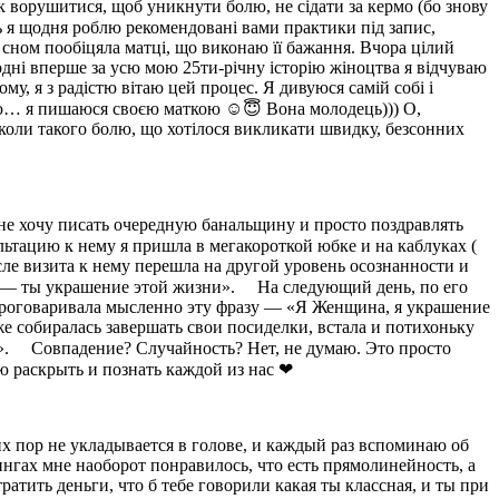
к ворушитися, щоб уникнути болю, не сідати за кермо (бо знову
ь я щодня роблю рекомендовані вами практики під запис,
 сном пообіцяла матці, що виконаю її бажання. Вчора цілий
годні вперше за усю мою 25ти-річну історію жіноцтва я відчуваю
му, я з радістю вітаю цей процес. Я дивуюся самій собі і
уваю… я пишаюся своєю маткою ☺️😇 Вона молодець))) О,
інколи такого болю, що хотілося викликати швидку, безсонних
 не хочу писать очередную банальщину и просто поздравлять
льтацию к нему я пришла в мегакороткой юбке и на каблуках (
осле визита к нему перешла на другой уровень осознанности и
а — ты украшение этой жизни». ⠀ На следующий день, по его
 и проговаривала мысленно эту фразу — «Я Женщина, я украшение
же собиралась завершать свои посиделки, встала и потихоньку
». ⠀ Совпадение? Случайность? Нет, не думаю. Это просто
ю раскрыть и познать каждой из нас ❤
их пор не укладывается в голове, и каждый раз вспоминаю об
нингах мне наоборот понравилось, что есть прямолинейность, а
ратить деньги, что б тебе говорили какая ты классная, и ты при