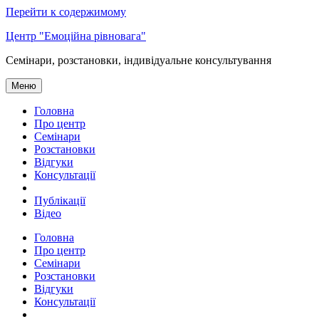
Перейти к содержимому
Центр "Емоційна рівновага"
Семінари, розстановки, індивідуальне консультування
Меню
Головна
Про центр
Семінари
Розстановки
Відгуки
Консультації
Публікації
Відео
Головна
Про центр
Семінари
Розстановки
Відгуки
Консультації