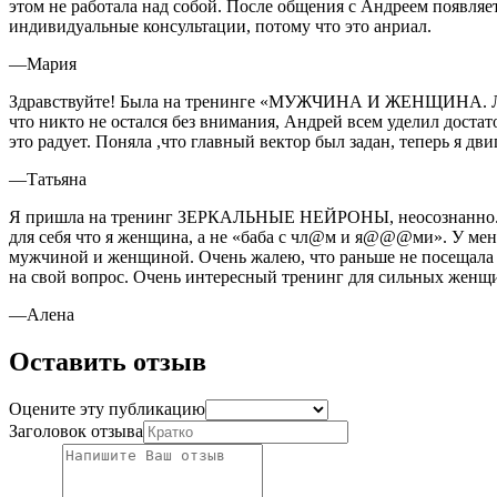
этом не работала над собой. После общения с Андреем появляетс
индивидуальные консультации, потому что это анриал.
—
Мария
Здравствуйте! Была на тренинге «МУЖЧИНА И ЖЕНЩИНА. Любов
что никто не остался без внимания, Андрей всем уделил доста
это радует. Поняла ,что главный вектор был задан, теперь я д
—
Татьяна
Я пришла на тренинг ЗЕРКАЛЬНЫЕ НЕЙРОНЫ, неосознанно. (Даж
для себя что я женщина, а не «баба с чл@м и я@@@ми». У ме
мужчиной и женщиной. Очень жалею, что раньше не посещала по
на свой вопрос. Очень интересный тренинг для сильных женщи
—
Алена
Оставить отзыв
Оцените эту публикацию
Заголовок отзыва