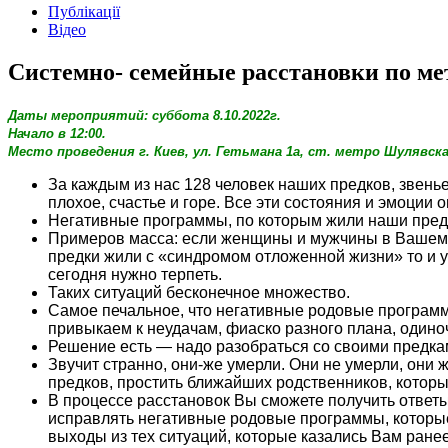
Публікації
Відео
Системно- семейные расстановки по ме
Даты мероприятий: суббота 8.10.2022г.
Начало в 12:00.
Место проведения г. Киев, ул. Гетьмана 1а, ст. метро Шулявска
За каждым из нас 128 человек наших предков, звенье
плохое, счастье и горе. Все эти состояния и эмоции
Негативные программы, по которым жили наши пред
Примеров масса: если женщины и мужчины в Вашем р
предки жили с «синдромом отложенной жизни» то и у
сегодня нужно терпеть.
Таких ситуаций бесконечное множество.
Самое печальное, что негативные родовые программ
привыкаем к неудачам, фиаско разного плана, одиноч
Решение есть — надо разобраться со своими предка
Звучит странно, они-же умерли. Они не умерли, они
предков, простить ближайших родственников, которых
В процессе расстановок Вы сможете получить ответы
исправлять негативные родовые программы, которые 
выходы из тех ситуаций, которые казались Вам ран