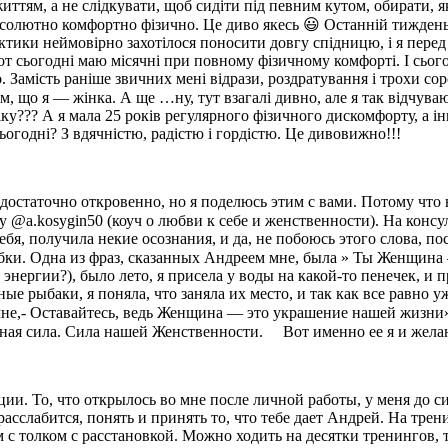
ттям, а не слідкувати, щоб сидіти під певним кутом, обирати, я
 абсолютно комфортно фізично. Це диво якесь 😃 Останній тижден
актики неймовірно захотілося поносити довгу спідницю, і я перед
 от сьогодні маю місячні при повному фізичному комфорті. І сьо
 Замість раніше звичних мені відрази, роздратування і трохи соро
тим, що я — жінка. А ще …ну, тут взагалі дивно, але я так відч
іку??? А я мала 25 років регулярного фізичного дискомфорту, а 
ьогодні? З вдячністю, радістю і гордістю. Це дивовижно!!!
достаточно откровенно, но я поделюсь этим с вами. Потому что
 @a.kosygin50 (коуч о любви к себе и женственности). На консу
ебя, получила некие осознания, и да, не побоюсь этого слова, п
 юбки. Одна из фраз, сказанных Андреем мне, была » Ты Женщин
к энергии?), было лето, я присела у воды на какой-то пенечек,
 рыбаки, я поняла, что заняла их место, и так как все равно у
 мне,- Оставайтесь, ведь Женщина — это украшение нашей жизни
бная сила. Сила нашей Женственности. ⠀ Вот именно ее я и жела
ии. То, что открылось во мне после личной работы, у меня до с
 расслабится, понять и принять то, что тебе дает Андрей. На тре
 с толком с расстановкой. Можно ходить на десятки тренингов, т