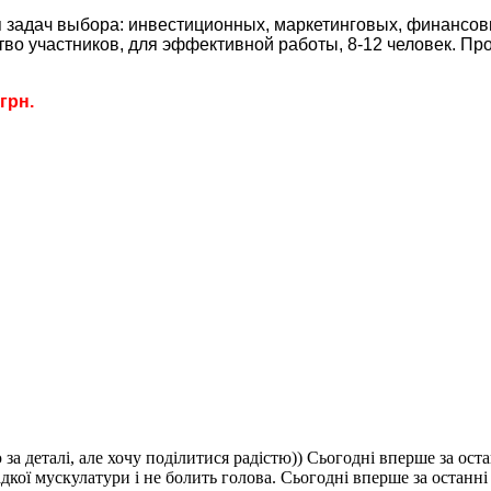
задач выбора: инвестиционных, маркетинговых, финансовых
ство участников, для эффективной работы, 8-12 человек. Пр
грн.
а деталі, але хочу поділитися радістю)) Сьогодні вперше за оста
дкої мускулатури і не болить голова. Сьогодні вперше за останні 8