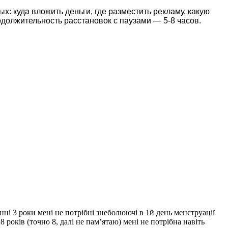
: куда вложить деньги, где разместить рекламу, какую
одолжительность расстановок с паузами — 5-8 часов.
нні 3 роки мені не потрібні знеболюючі в 1й день менструації
 років (точно 8, далі не пам’ятаю) мені не потрібна навіть