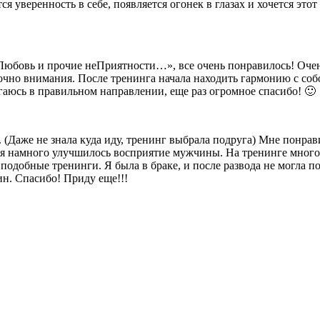
я уверенность в себе, появляется огонек в глазах и хочется это
ь и прочие неПриятности…», все очень понравилось! Очень п
точно внимания. После тренинга начала находить гармонию с соб
вигаюсь в правильном направлении, еще раз огромное спасибо! 🙂
е не знала куда иду, тренинг выбрала подруга) Мне понравила
ня намного улучшилось восприятие мужчины. На тренинге много
добные тренинги. Я была в браке, и после развода не могла пон
н. Спасибо! Приду еще!!!