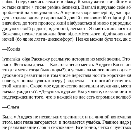
грілка і нерухаючись лежати в ліжку. Я можу жити звичайним жи
ж таки сидіти + тисне ремінь безпеки). Взагалі відчуваю себе
зроблений на консультаціях. А ще позавчора ввечері під час пр
день ходила вдома у гарненькій довгій шовковистій спідниці. І
вдячність до того процесу, який відбувається зі мною природньо.
дивуюся своїй радості, вдячності, легкості. Я навіть пишаюся 
Божечки, невже так можна було від самісенького підліткового в
ночей (бо як не лягти- дискомфорт). Невже можна було так, як с
—
Ксенія
lymanska_olga Расскажу реальную историю из моей жизни. Это 
нас с Женским днем. ⠀ Как-то занесло меня к Андрею Косыгину
это для меня тогда было норм?), я услышала много нового для с
духовного развития и в том числе перестала носить короткие
совету, я пошла гулять к озеру ( водоемы — это некий источни
этой жизни». Скоро мое одиночество нарушили мужички, местные
начала уходить??. «Девушка, куда же Вы уходите, сказали они
подтверждение того, что в каждой из нас есть огромная волше
—
Ольга
Была у Андрея не нескольких тренингах и на личной консультац
этом, мои глаза загораются, и появляется улыбка. Главное надо
не размазывание слов и сюсюканье. Все точно, четко с чувством