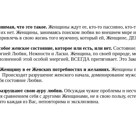
имая, что это такое.
Женщины ждут ее, кто-то пассивно, кто
у их нет. Женщины, занимаясь поиском любви во внешнем мире 
яет привлечь в свою жизнь того мужчину, который ей, Женщ
бое женское состояние, которое или есть, или нет.
Состояние,
гией Любви, Нежности и Ласки. Женщина, по своей природе, мож
аполненной этой особой энергией, ВСЕГДА притягивает. Это За
Женщину в ее Женских потребностях и желаниях.
Женщины пос
й. Происходит разрушение женского начала, доминирование мужс
бя состояние Любви.
разрушают свою ауру любви.
Обсуждая чужие проблемы и несча
я сравнением себя с другими Женщинами, не в свою пользу, есте
, что каждая из Вас, неповторима и эксклюзивна.