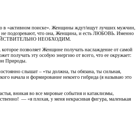
-то в «активном поиске». Женщины ждут/ищут лучших мужчин,
и не подозревают, что она, Женщина, и есть ЛЮБОВЬ.
Именно
ине, ДЕЙСТВИТЕЛЬНО НЕОБХОДИМ.
 которое позволяет Женщине получать наслаждение от самой
ет получать эту особую энергию от всего, что ее окружает:
кон Природы.
тоянно слышат – «ты должна, ты обязана, ты сильная,
кого начала и формирование некоего гибрида (я называю это
стья, вникая во все мировые события и катаклизмы,
ственно! — «я плохая, у меня некрасивая фигура, маленькая