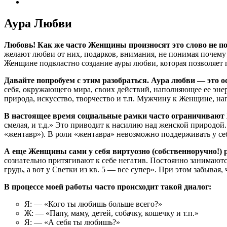
Відео
Аура Любви
Любовь! Как же часто Женщины произносят это слово не пон
желают любви от них, подарков, внимания, не понимая почем
Женщине подвластно создание ауры любви, которая позвол
Давайте попробуем с этим разобраться. Аура любви — это осо
себя, окружающего мира, своих действий, наполняющее ее энер
природа, искусство, творчество и т.п. Мужчину к Женщине, н
В настоящее время социальные рамки часто ограничивают 
смелая, и т.д.» Это приводит к насилию над женской природо
«жентавр»). В роли «жентавра» невозможно поддерживать у се
А еще Женщины сами у себя виртуозно (собственноручно!) 
сознательно притягивают к себе негатив. Постоянно занимаютс
грудь, а вот у Светки из кв. 5 — все супер». При этом забывая
В процессе моей работы часто происходит такой диалог:
Я: — «Кого ты любишь больше всего?»
Ж: — «Папу, маму, детей, собачку, кошечку и т.п.»
Я: — «А себя ты любишь?»