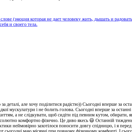
 слове (эмоция которая не дает человеку жить, дышать и радовать
я и своего тела.
а деталі, але хочу поділитися радістю)) Сьогодні вперше за оста
дкої мускулатури і не болить голова. Сьогодні вперше за останні 8
ттям, а не слідкувати, щоб сидіти під певним кутом, обирати, я
 абсолютно комфортно фізично. Це диво якесь 😃 Останній тижден
актики неймовірно захотілося поносити довгу спідницю, і я перед
 от сьогодні маю місячні при повному фізичному комфорті. І сьо