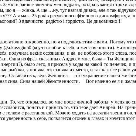
 Замість раніше звичних мені відрази, роздратування і трохи соро
тим, що я — жінка. А ще …ну, тут взагалі дивно, але я так відч
іку??? А я мала 25 років регулярного фізичного дискомфорту, а 
ьогодні? З вдячністю, радістю і гордістю. Це дивовижно!!!
достаточно откровенно, но я поделюсь этим с вами. Потому что
 @a.kosygin50 (коуч о любви к себе и женственности). На консу
ебя, получила некие осознания, и да, не побоюсь этого слова, п
 юбки. Одна из фраз, сказанных Андреем мне, была » Ты Женщин
к энергии?), было лето, я присела у воды на какой-то пенечек,
 рыбаки, я поняла, что заняла их место, и так как все равно у
 мне,- Оставайтесь, ведь Женщина — это украшение нашей жизни
бная сила. Сила нашей Женственности. ⠀ Вот именно ее я и жела
ии. То, что открылось во мне после личной работы, у меня до с
 расслабится, понять и принять то, что тебе дает Андрей. На тре
 с толком с расстановкой. Можно ходить на десятки тренингов, т
я уверенность в себе, появляется огонек в глазах и хочется это