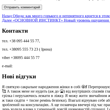
Навигация
Предыдущая
Назад
Обида: как много горького и неприятного кроется в этом
запись:
Следующая
Далее
«ОСНОВНОЙ ИНСТИНКТ» Новый уровень ощущения себ
по
запись:
записям
Контакти
тел. +38 095 444 55 77,
тел. +38095 555 73 23 ( Ірина)
viber +38095 444 55 77
e-mail:
Нові відгуки
Я святкую сакральне народження жінки в собі 🤩💃 Перепрошую з
🥰 А також мене не нудить (аж до 🤮) від внутрішніх спазмів гла
грілка і нерухаючись лежати в ліжку. Я можу жити звичайним жи
ж таки сидіти + тисне ремінь безпеки). Взагалі відчуваю себе
зроблений на консультаціях. А ще позавчора ввечері під час пр
день ходила вдома у гарненькій довгій шовковистій спідниці. І