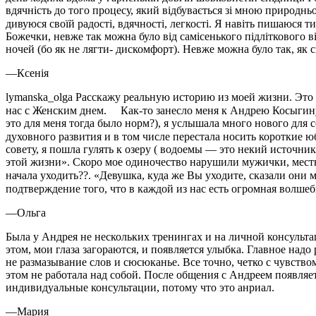
вдячність до того процесу, який відбувається зі мною природньо.
дивуюся своїй радості, вдячності, легкості. Я навіть пишаюся 
Божечки, невже так можна було від самісенького підліткового в
ночей (бо як не лягти- дискомфорт). Невже можна було так, як с
—
Ксенія
lymanska_olga Расскажу реальную историю из моей жизни. Это 
нас с Женским днем. ⠀ Как-то занесло меня к Андрею Косыгину
это для меня тогда было норм?), я услышала много нового для с
духовного развития и в том числе перестала носить короткие
совету, я пошла гулять к озеру ( водоемы — это некий источни
этой жизни». Скоро мое одиночество нарушили мужички, местные
начала уходить??. «Девушка, куда же Вы уходите, сказали они
подтверждение того, что в каждой из нас есть огромная волше
—
Ольга
Была у Андрея не нескольких тренингах и на личной консультац
этом, мои глаза загораются, и появляется улыбка. Главное надо
не размазывание слов и сюсюканье. Все точно, четко с чувством
этом не работала над собой. После общения с Андреем появляетс
индивидуальные консультации, потому что это анриал.
—
Мария