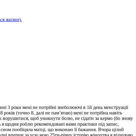
ся жизни).
нні 3 роки мені не потрібні знеболюючі в 1й день менструації
 років (точно 8, далі не пам’ятаю) мені не потрібна навіть
к ворушитися, щоб уникнути болю, не сідати за кермо (бо знову
ь я щодня роблю рекомендовані вами практики під запис,
 сном пообіцяла матці, що виконаю її бажання. Вчора цілий
годні вперше за усю мою 25ти-річну історію жіноцтва я відчуваю