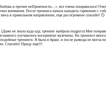
ь и прочие неПриятности…», все очень понравилось! Очень п
точно внимания. После тренинга начала находить гармонию с соб
вигаюсь в правильном направлении, еще раз огромное спасибо! 🙂
е не знала куда иду, тренинг выбрала подруга) Мне понравила
ня намного улучшилось восприятие мужчины. На тренинге много
добные тренинги. Я была в браке, и после развода не могла пон
н. Спасибо! Приду еще!!!