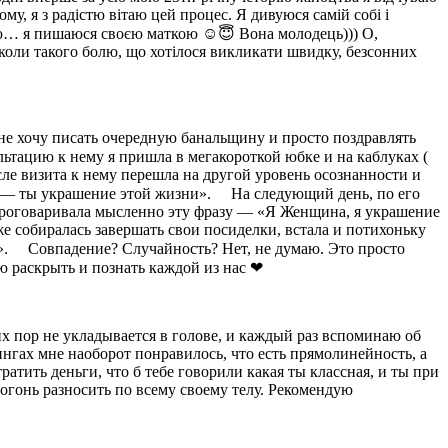
му, я з радістю вітаю цей процес. Я дивуюся самій собі і
уваю… я пишаюся своєю маткою ☺️😇 Вона молодець))) О,
інколи такого болю, що хотілося викликати швидку, безсонних
 не хочу писать очередную банальщину и просто поздравлять
льтацию к нему я пришла в мегакороткой юбке и на каблуках (
осле визита к нему перешла на другой уровень осознанности и
а — ты украшение этой жизни». ⠀ На следующий день, по его
 и проговаривала мысленно эту фразу — «Я Женщина, я украшение
же собиралась завершать свои посиделки, встала и потихоньку
». ⠀ Совпадение? Случайность? Нет, не думаю. Это просто
ю раскрыть и познать каждой из нас ❤
их пор не укладывается в голове, и каждый раз вспоминаю об
нингах мне наоборот понравилось, что есть прямолинейность, а
ратить деньги, что б тебе говорили какая ты классная, и ты при
т огонь разносить по всему своему телу. Рекомендую